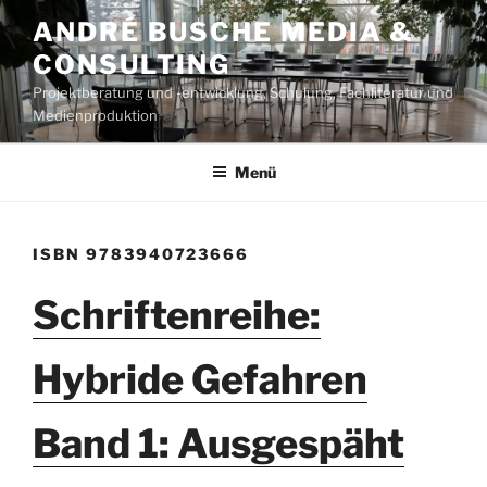
Zum
ANDRÉ BUSCHE MEDIA &
Inhalt
CONSULTING
springen
Projektberatung und -entwicklung, Schulung, Fachliteratur und
Medienproduktion
Menü
ISBN 9783940723666
Schriftenreihe:
Hybride Gefahren
Band 1: Ausgespäht