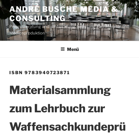
Zum
ANDRÉ BUSCHE MEDIA &
Inhalt
CONSULTING
springen
Projektberatung und -entwicklung, Schulung, Fachliteratur und
Medienproduktion
Menü
ISBN 9783940723871
Materialsammlung
zum Lehrbuch zur
Waffensachkundeprü