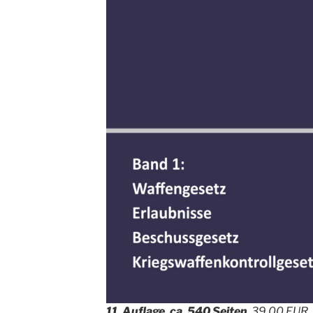
11. Auflage, ca. 540 Seiten
, 39,00 EUR