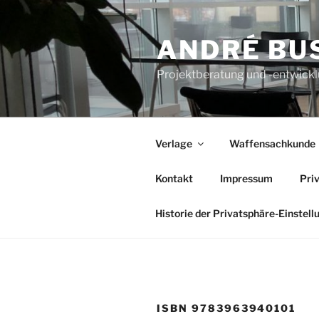
Zum
Inhalt
ANDRÉ BU
springen
Projektberatung und -entwickl
Verlage
Waffensachkunde
Kontakt
Impressum
Pri
Historie der Privatsphäre-Einstell
ISBN 9783963940101