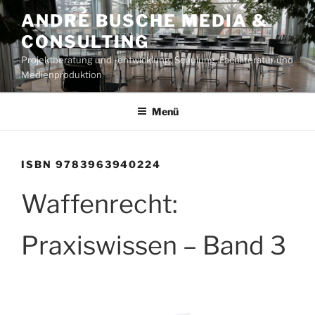
Zum
ANDRÉ BUSCHE MEDIA &
Inhalt
CONSULTING
springen
Projektberatung und -entwicklung, Schulung, Fachliteratur und
Medienproduktion
Menü
ISBN 9783963940224
Waffenrecht:
Praxiswissen – Band 3