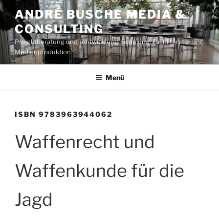
Zum
ANDRÉ BUSCHE MEDIA &
Inhalt
CONSULTING
springen
Projektberatung und -entwicklung, Schulung, Fachliteratur und
Medienproduktion
Menü
ISBN 9783963944062
Waffenrecht und
Waffenkunde für die
Jagd