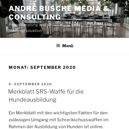
Zum
ANDRÉ BUSCHE MEDIA &
Inhalt
CONSULTING
springen
Projektberatung und -entwicklung, Schulung, Fachliteratur und
Medienproduktion
Menü
MONAT:
SEPTEMBER 2020
VERÖFFENTLICHT
5. SEPTEMBER 2020
AM
Merkblatt SRS-Waffe für die
Hundeausbildung
Ein Merkblatt mit den wichtigsten Fakten für den
zulässigen Umgang mit Schreckschusswaffen im
Rahmen der Ausbildung von Hunden ist online.