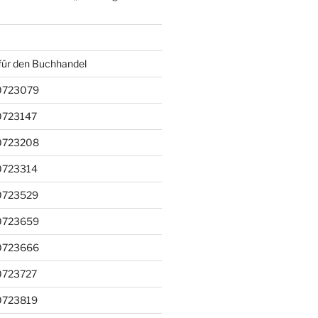
für den Buchhandel
0723079
0723147
0723208
0723314
0723529
0723659
0723666
0723727
0723819