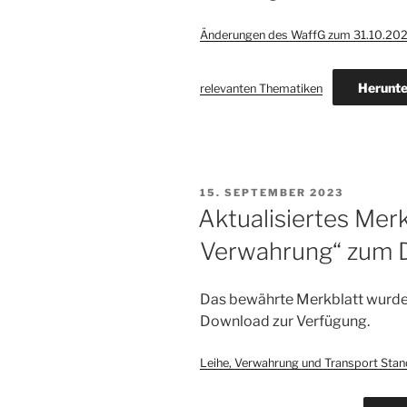
Änderungen des WaffG zum 31.10.2024
Herunte
relevanten Thematiken
VERÖFFENTLICHT
15. SEPTEMBER 2023
AM
Aktualisiertes Merk
Verwahrung“ zum 
Das bewährte Merkblatt wurde 
Download zur Verfügung.
Leihe, Verwahrung und Transport Sta