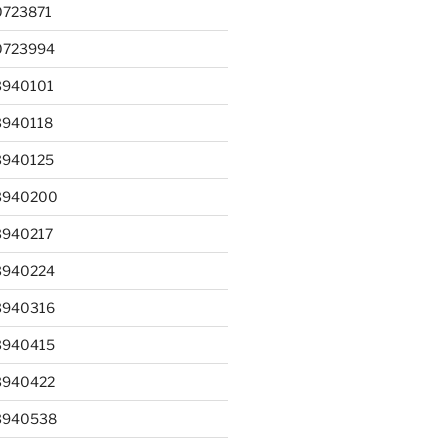
0723871
0723994
3940101
3940118
3940125
3940200
3940217
3940224
3940316
3940415
3940422
3940538