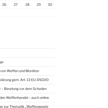
26
27
28
29
30
äge
von Waffen und Munition
klärung gem. Art. 13 EU-DSGVO
z – Beratung vor dem Schaden
den Waffenhandel – auch online
ser zur Thematik „Waffengesetz