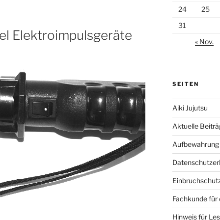
24
25
31
el Elektroimpulsgeräte
« Nov.
SEITEN
Aiki Jujutsu
Aktuelle Beitr
Aufbewahrung 
Datenschutzer
Einbruchschut
Fachkunde für 
Hinweis für Le