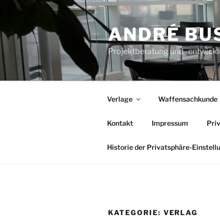
Zum
Inhalt
ANDRÉ BU
springen
Projektberatung und -entwickl
Verlage
Waffensachkunde
Kontakt
Impressum
Pri
Historie der Privatsphäre-Einstell
KATEGORIE:
VERLAG