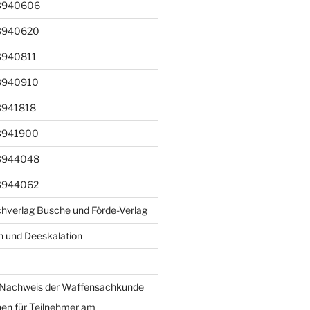
3940606
3940620
3940811
3940910
3941818
3941900
3944048
3944062
achverlag Busche und Förde-Verlag
 und Deeskalation
Nachweis der Waffensachkunde
nen für Teilnehmer am