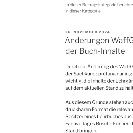
In dieser Beitragskategorie berich
in dieser Kategorie.
VERÖFFENTLICHT
26. NOVEMBER 2024
AM
Änderungen WaffG 
der Buch-Inhalte
Durch die Änderung des WaffG 
der Sachkundeprüfung nur in g
wichtig, die Inhalte der Lehrg
auf dem aktuellen Stand zu hal
Aus diesem Grunde stehen auch 
druckbaren Format die releva
Besitzer eines Lehrbuches au
Fachverlages Busche können da
Stand bringen.