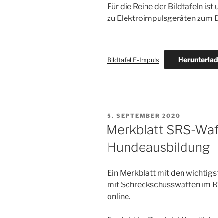
Für die Reihe der Bildtafeln is
zu Elektroimpulsgeräten zum D
Herunterla
Bildtafel E-Impuls
VERÖFFENTLICHT
5. SEPTEMBER 2020
AM
Merkblatt SRS-Waff
Hundeausbildung
Ein Merkblatt mit den wichtig
mit Schreckschusswaffen im R
online.