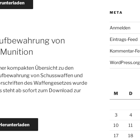
runterladen
META
Anmelden
Aufbewahrung von
Eintrags-Feed
Munition
Kommentar-Fe
WordPress.org
ner kompakten Übersicht zu den
 Aufbewahrung von Schusswaffen und
orschriften des Waffengesetzes wurde
 Es steht ab sofort zum Download zur
M
D
3
4
Herunterladen
10
11
17
18