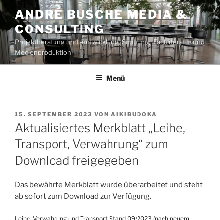
Zum
ANDRÉ BUSCHE MEDIA &
Inhalt
CONSULTING
springen
Projektberatung und -entwicklung, Schulung, Fachliteratur und
Medienproduktion
Menü
VERÖFFENTLICHT
15. SEPTEMBER 2023
VON
AIKIBUDOKA
AM
Aktualisiertes Merkblatt „Leihe,
Transport, Verwahrung“ zum
Download freigegeben
Das bewährte Merkblatt wurde überarbeitet und steht
ab sofort zum Download zur Verfügung.
Leihe, Verwahrung und Transport Stand 09/2023 (nach neuem