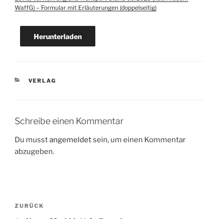
WaffG) – Formular mit Erläuterungen (doppelseitig)
Herunterladen
KATEGORIEN
VERLAG
Schreibe einen Kommentar
Du musst
angemeldet
sein, um einen Kommentar
abzugeben.
Beitragsnavigation
Vorheriger
ZURÜCK
Beitrag