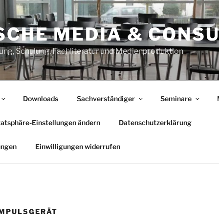
SCHE MEDIA & CONSU
ung, Schulung, Fachliteratur und Medienproduktion
Downloads
Sachverständiger
Seminare
vatsphäre-Einstellungen ändern
Datenschutzerklärung
ungen
Einwilligungen widerrufen
IMPULSGERÄT