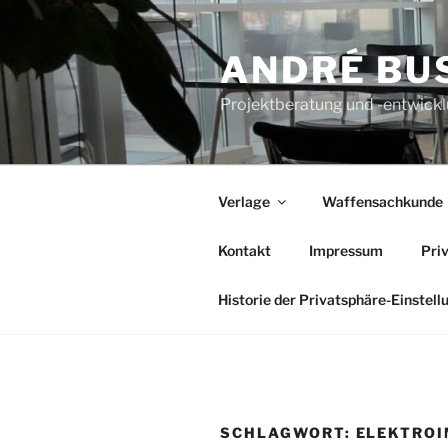
Zum
Inhalt
ANDRÉ BU
springen
Projektberatung und -entwickl
Verlage
Waffensachkunde
Kontakt
Impressum
Pri
Historie der Privatsphäre-Einstell
SCHLAGWORT:
ELEKTRO