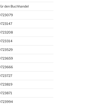
für den Buchhandel
0723079
0723147
0723208
0723314
0723529
0723659
0723666
0723727
0723819
0723871
0723994