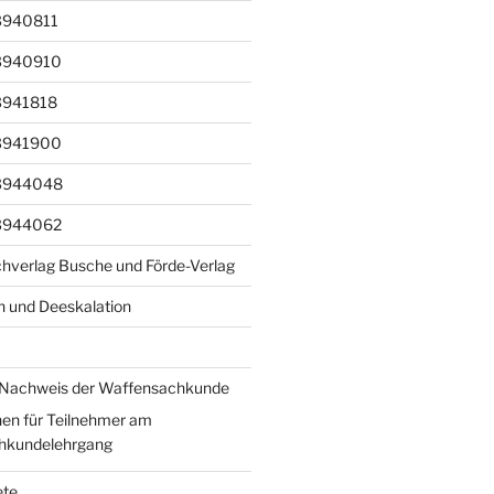
3940811
3940910
3941818
3941900
3944048
3944062
achverlag Busche und Förde-Verlag
 und Deeskalation
Nachweis der Waffensachkunde
nen für Teilnehmer am
hkundelehrgang
ete