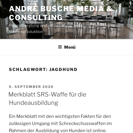
Zum
ANDRÉ BUSCHE MEDIA &
Inhalt
CONSULTING
springen
Projektberatung und -entwicklung, Schulung, Fachliteratur und
Medienproduktion
Menü
SCHLAGWORT:
JAGDHUND
VERÖFFENTLICHT
5. SEPTEMBER 2020
AM
Merkblatt SRS-Waffe für die
Hundeausbildung
Ein Merkblatt mit den wichtigsten Fakten für den
zulässigen Umgang mit Schreckschusswaffen im
Rahmen der Ausbildung von Hunden ist online.