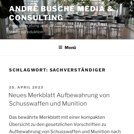
Zum
ANDRÉ BUSCHE MEDIA &
Inhalt
CONSULTING
springen
Projektberatung und -entwicklung, Schulung, Fachliteratur und
Medienproduktion
Menü
SCHLAGWORT:
SACHVERSTÄNDIGER
VERÖFFENTLICHT
25. APRIL 2023
AM
Neues Merkblatt Aufbewahrung von
Schusswaffen und Munition
Das bewährte Merkblatt mit einer kompakten
Übersicht zu den gesetzlichen Vorschriften zu
Aufbewahrung von Schusswaffen und Munition nach