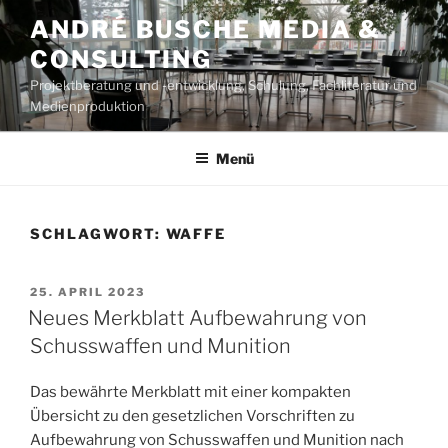
Zum
ANDRÉ BUSCHE MEDIA &
Inhalt
CONSULTING
springen
Projektberatung und -entwicklung, Schulung, Fachliteratur und
Medienproduktion
Menü
SCHLAGWORT:
WAFFE
VERÖFFENTLICHT
25. APRIL 2023
AM
Neues Merkblatt Aufbewahrung von
Schusswaffen und Munition
Das bewährte Merkblatt mit einer kompakten
Übersicht zu den gesetzlichen Vorschriften zu
Aufbewahrung von Schusswaffen und Munition nach